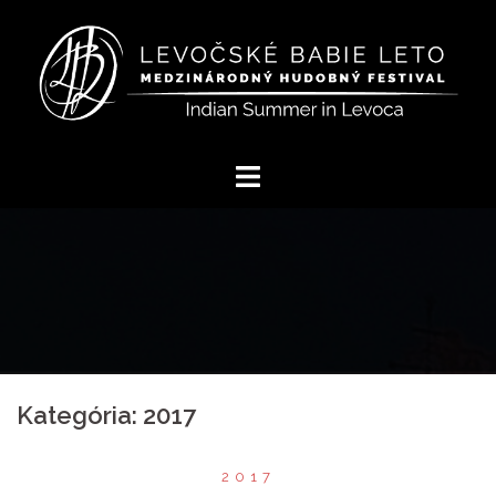
Preskočiť
na
obsah
Kategória:
2017
2017