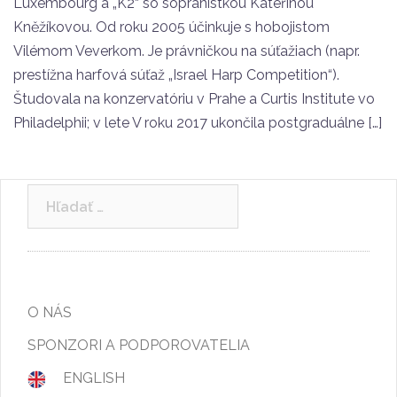
Luxembourg a „K2“ so sopranistkou Kateřinou
Kněžíkovou. Od roku 2005 účinkuje s hobojistom
Vilémom Veverkom. Je právničkou na súťažiach (napr.
prestížna harfová súťaž „Israel Harp Competition“).
Študovala na konzervatóriu v Prahe a Curtis Institute vo
Philadelphii; v lete V roku 2017 ukončila postgraduálne […]
Hľadať:
O NÁS
SPONZORI A PODPOROVATELIA
ENGLISH