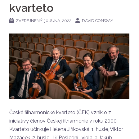
kvarteto
ZVEREJNENÝ
30 JÚNA, 2022
DAVID CONWAY
České filharmonické kvarteto (ČFK) vzniklo z
iniciatívy členov Českej filharmónie v roku 2000.
Kvarteto účinkuje Helena Jiříkovská, 1. husle, Viktor
Mazáček, 2. husle, Jiří Poslední , viola, a Jakub