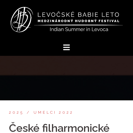
Preskočiť
na
obsah
2025
UMELCI 2022
České filharmonické