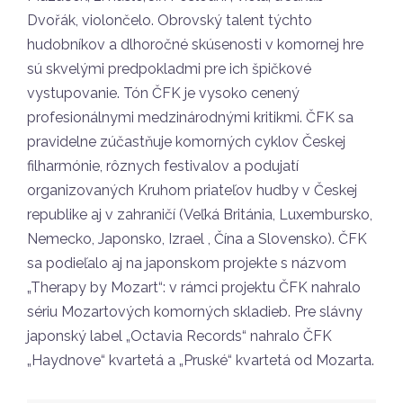
Dvořák, violončelo. Obrovský talent týchto
hudobníkov a dlhoročné skúsenosti v komornej hre
sú skvelými predpokladmi pre ich špičkové
vystupovanie. Tón ČFK je vysoko cenený
profesionálnymi medzinárodnými kritikmi.
ČFK sa
pravidelne zúčastňuje komorných cyklov Českej
filharmónie, rôznych festivalov a podujatí
organizovaných Kruhom priateľov hudby v Českej
republike aj v zahraničí (Veľká Británia, Luxembursko,
Nemecko, Japonsko, Izrael , Čína a Slovensko).
ČFK
sa podieľalo aj na japonskom projekte s názvom
„Therapy by Mozart“: v rámci projektu ČFK nahralo
sériu Mozartových komorných skladieb. Pre slávny
japonský label „Octavia Records“ nahralo ČFK
„Haydnove“ kvartetá a „Pruské“ kvartetá od Mozarta.