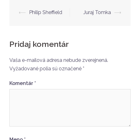
Navigácia
⟵
Philip Sheffield
Juraj Tomka
⟶
článkami
Pridaj komentár
Vaša e-mailová adresa nebude zverejnená.
Vyžadované polia sú označené
*
Komentár
*
Meno
*