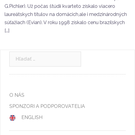
G.Pichler). Už počas štúdií kvarteto získalo viacero
laureátskych titulov na domácich,ale i medzinárodných
súťažiach (Evian). V roku 1998 získalo cenu brazílskych
[…]
Hľadať:
O NÁS
SPONZORI A PODPOROVATELIA
ENGLISH