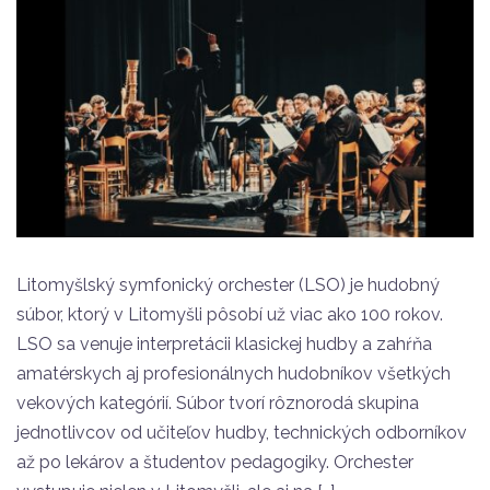
Litomyšlský symfonický orchester (LSO) je hudobný
súbor, ktorý v Litomyšli pôsobí už viac ako 100 rokov.
LSO sa venuje interpretácii klasickej hudby a zahŕňa
amatérskych aj profesionálnych hudobníkov všetkých
vekových kategórií. Súbor tvorí rôznorodá skupina
jednotlivcov od učiteľov hudby, technických odborníkov
až po lekárov a študentov pedagogiky. Orchester