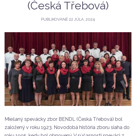
(Česká Třebová)
PUBLIKOVANÉ
22 JÚLA, 2024
Miešaný spevácky zbor BENDL (Česká Třebová) bol
založený v roku 1923. Novodobá história zboru siaha do
roku 1995, kedy bol obnovený. V súčasnosti speváci z