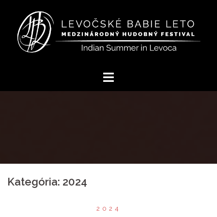
Preskočiť
na
obsah
Kategória:
2024
2024