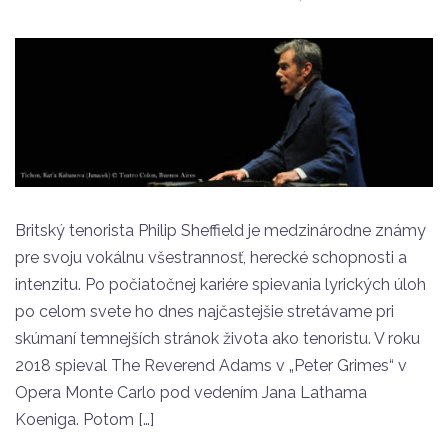
Britský tenorista Philip Sheffield je medzinárodne známy
pre svoju vokálnu všestrannosť, herecké schopnosti a
intenzitu. Po počiatočnej kariére spievania lyrických úloh
po celom svete ho dnes najčastejšie stretávame pri
skúmaní temnejších stránok života ako tenoristu. V roku
2018 spieval The Reverend Adams v „Peter Grimes“ v
Opera Monte Carlo pod vedením Jana Lathama
Koeniga. Potom […]