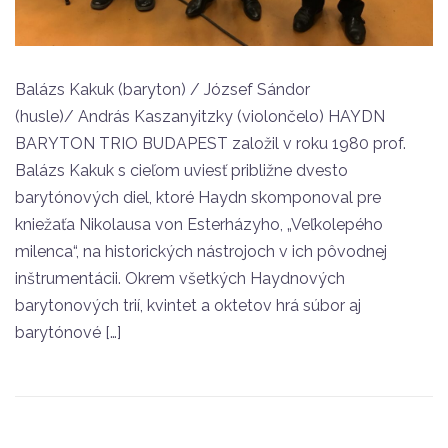
Balázs Kakuk (baryton) / József Sándor
(husle)/ András Kaszanyitzky (violončelo) HAYDN
BARYTON TRIO BUDAPEST založil v roku 1980 prof.
Balázs Kakuk s cieľom uviesť približne dvesto
barytónových diel, ktoré Haydn skomponoval pre
kniežaťa Nikolausa von Esterházyho, „Veľkolepého
milenca“, na historických nástrojoch v ich pôvodnej
inštrumentácii. Okrem všetkých Haydnových
barytonových trií, kvintet a oktetov hrá súbor aj
barytónové […]