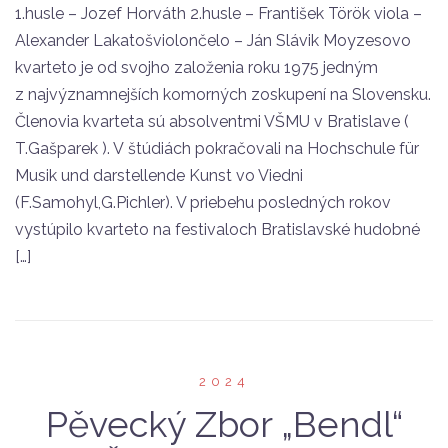
1.husle – Jozef Horváth 2.husle – František Török viola –
Alexander Lakatošviolončelo – Ján Slávik Moyzesovo
kvarteto je od svojho založenia roku 1975 jedným
z najvýznamnejších komorných zoskupení na Slovensku.
Členovia kvarteta sú absolventmi VŠMU v Bratislave (
T.Gašparek ). V štúdiách pokračovali na Hochschule für
Musik und darstellende Kunst vo Viedni
(F.Samohyl,G.Pichler). V priebehu posledných rokov
vystúpilo kvarteto na festivaloch Bratislavské hudobné
[…]
2024
Pěvecký Zbor „Bendl“