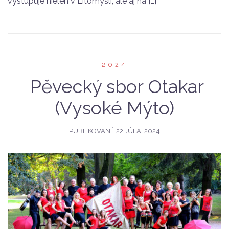
vystupuje nielen v Litomyšli, ale aj na […]
2024
Pěvecký sbor Otakar
(Vysoké Mýto)
PUBLIKOVANÉ
22 JÚLA, 2024